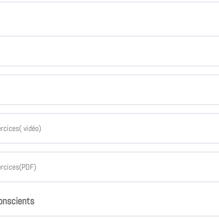
rcices( vidéo)
ercices(PDF)
onscients