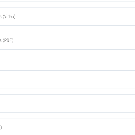
s (Vidéo)
s (PDF)
o)