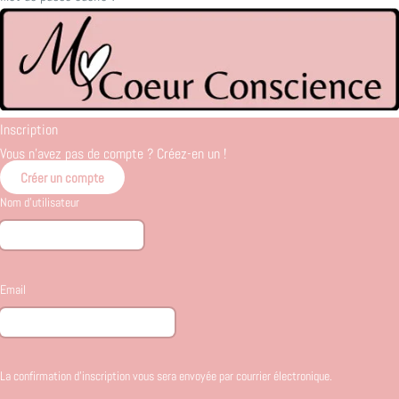
Inscription
Vous n'avez pas de compte ? Créez-en un !
Créer un compte
Nom d'utilisateur
Email
La confirmation d'inscription vous sera envoyée par courrier électronique.