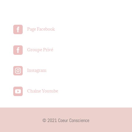

Page Facebook

Groupe Privé

Instagram

Chaîne Youtube
© 2021 Coeur Conscience