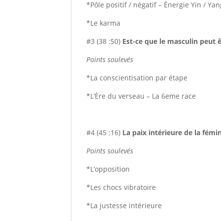
*Pôle positif / négatif – Énergie Yin / Ya
*Le karma
#3 (38 :50)
Est-ce que le masculin peut ê
Points soulevés
*La conscientisation par étape
*L’Ère du verseau – La 6eme race
#4 (45 :16)
La paix intérieure de la fémi
Points soulevés
*L’opposition
*Les chocs vibratoire
*La justesse intérieure