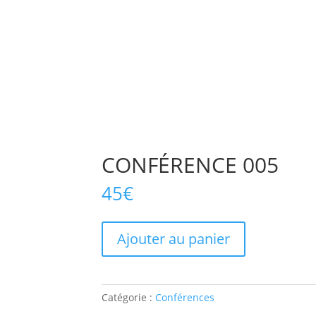
CONFÉRENCE 005
45
€
quantité
Ajouter au panier
de
CONFÉRENCE
005
Catégorie :
Conférences