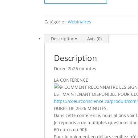
COMMUNICATION
ÉNERGÉTIQUE
OU
Catégorie :
Webinaires
TÉLÉPATHIQUE
Description
Avis (0)
Description
Durée 2h26 minutes
LA CONFÉRENCE
COMMENT RECONNAITRE LES SIGN
EST MAINTENANT DISPONIBLE POUR CEU
https://coeurconscience.ca/produit/com
DURÉE DE 2H26 MINUTES.
Dans cette conférence, nous allons voir
Je réponds à de multiples questions dan
60 euros ou 90$
Pour le paiement en dollars veuillez m’éc