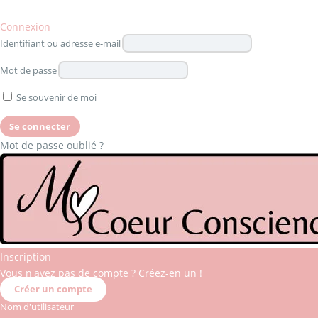
Connexion
Identifiant ou adresse e-mail
Mot de passe
Se souvenir de moi
Mot de passe oublié ?
Inscription
Vous n'avez pas de compte ? Créez-en un !
Créer un compte
Nom d'utilisateur